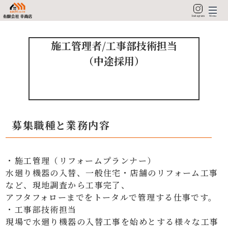
Instagram
Menu
施工管理者/工事部技術担当

→
会社概要
（中途採用）
→
施工事例
→
採用ページ
→
お問い合わせ
募集職種と業務内容
・施工管理（リフォームプランナー）

水廻り機器の入替、一般住宅・店舗のリフォーム工事
など、現地調査から工事完了、

アフタフォローまでをトータルで管理する仕事です。

・工事部技術担当

現場で水廻り機器の入替工事を始めとする様々な工事